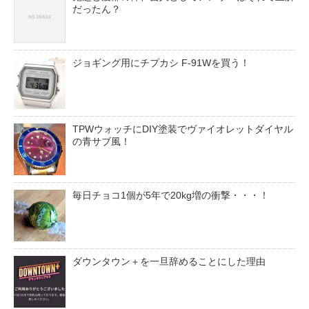
だったん？
ジョギング用にチプカシ F-91Wを買う！
TPWウォッチにDIY塗装でヴァイオレットダイヤル
の青サブ風！
毎日チョコ1個が5年で20kg増の衝撃・・・！
ダウンタウン＋を一旦辞めることにした理由