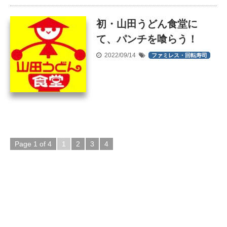
初・山田うどん食堂に
て、パンチを喰らう！
2022/09/14
ファミレス・回転寿司
Page 1 of 4
1
2
3
4