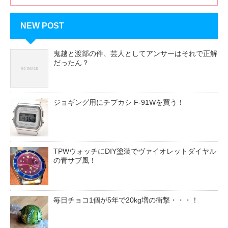
NEW POST
鬼越と渡部の件、芸人としてアンサーはそれで正解
だったん？
ジョギング用にチプカシ F-91Wを買う！
TPWウォッチにDIY塗装でヴァイオレットダイヤル
の青サブ風！
毎日チョコ1個が5年で20kg増の衝撃・・・！