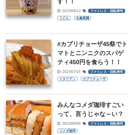
す！！
2023/08/12
ファミレス・回転寿司
,
うどん
丸亀製麺
#カプリチョーザ45祭でト
マトとニンニクのスパゲ
ティ450円を食らう！！
2023/07/15
ファミレス・回転寿司
,
イタリアン
カプリチョーザ
みんなコメダ珈琲すごい
って、言うじゃな～い？
2023/06/06
ファミレス・回転寿司
コメダ珈琲