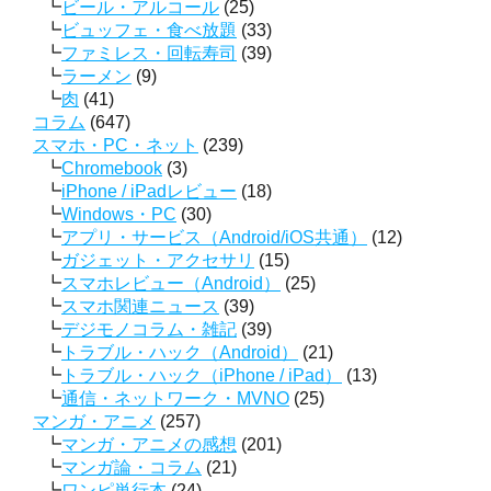
ビール・アルコール
(25)
ビュッフェ・食べ放題
(33)
ファミレス・回転寿司
(39)
ラーメン
(9)
肉
(41)
コラム
(647)
スマホ・PC・ネット
(239)
Chromebook
(3)
iPhone / iPadレビュー
(18)
Windows・PC
(30)
アプリ・サービス（Android/iOS共通）
(12)
ガジェット・アクセサリ
(15)
スマホレビュー（Android）
(25)
スマホ関連ニュース
(39)
デジモノコラム・雑記
(39)
トラブル・ハック（Android）
(21)
トラブル・ハック（iPhone / iPad）
(13)
通信・ネットワーク・MVNO
(25)
マンガ・アニメ
(257)
マンガ・アニメの感想
(201)
マンガ論・コラム
(21)
ワンピ単行本
(24)