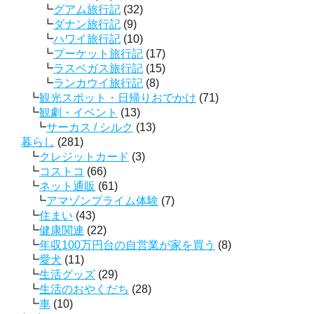
グアム旅行記
(32)
ダナン旅行記
(9)
ハワイ旅行記
(10)
プーケット旅行記
(17)
ラスベガス旅行記
(15)
ランカウイ旅行記
(8)
観光スポット・日帰りおでかけ
(71)
観劇・イベント
(13)
サーカス / シルク
(13)
暮らし
(281)
クレジットカード
(3)
コストコ
(66)
ネット通販
(61)
アマゾンプライム体験
(7)
住まい
(43)
健康関連
(22)
年収100万円台の自営業が家を買う
(8)
愛犬
(11)
生活グッズ
(29)
生活のおやくだち
(28)
車
(10)