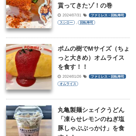
貰ってきたゾ！の巻
2024/07/31
ファミレス・回転寿司
,
スシロー
回転寿司
ポムの樹でMサイズ（ちょ
っと大きめ）オムライス
を食す！！
2024/01/26
ファミレス・回転寿司
オムライス
丸亀製麺シェイクうどん
「凍らせレモンのねぎ塩
豚しゃぶぶっかけ」を食