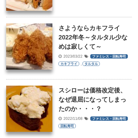
さようならカキフライ
2022年冬～タルタル少な
めは寂しくて～
2023/03/22
ファミレス・回転寿司
,
カキフライ
タルタル
スシローは価格改定後、
なぜ退屈になってしまっ
たのか・・・？
2022/11/08
ファミレス・回転寿司
回転寿司