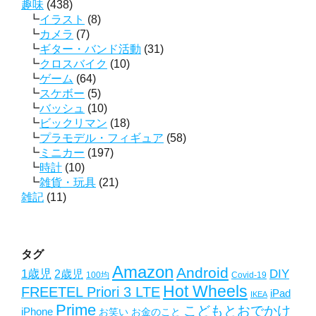
趣味
(438)
イラスト
(8)
カメラ
(7)
ギター・バンド活動
(31)
クロスバイク
(10)
ゲーム
(64)
スケボー
(5)
バッシュ
(10)
ビックリマン
(18)
プラモデル・フィギュア
(58)
ミニカー
(197)
時計
(10)
雑貨・玩具
(21)
雑記
(11)
タグ
Amazon
Android
1歳児
2歳児
DIY
Covid-19
100均
Hot Wheels
FREETEL Priori 3 LTE
iPad
IKEA
Prime
こどもとおでかけ
iPhone
お笑い
お金のこと