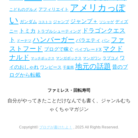
アメリカっぽ
アフィリエイト
こどものグルメ
い
ジャンプ＋
ガンダム
ディズ
ジャンプ
ソシャゲ
コストコ
ドラゴンクエス
トミカ
ニー
トラブルシューティング
ハンバーガー
ファ
ト
バラエティ
パン
ドーナツ
ストフード
マクド
ブログで稼ぐ
ベイブレードX
ナルド
ワ
ラブコメ
マンガボックス
マンガワン
マッチボックス
地元の話題
昔のブ
イのおしゃれ
ワンピース
千葉県
ログから転載
ファミレス・回転寿司
自分がやってきたことだけなんでも書く、ジャンルむち
ゃくちゃマガジン
Copyright©
ブログが書けたよ！
, 2025 All Rights Reserved.