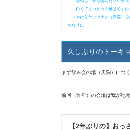
復習してから臨んだサシ飲み
白くてピカピカの靴は恥ずか
やはりヤツは天才（異端）で
おわりに
久しぶりのトーキ
まず飲み会の場（天狗）につ
前回（昨年）の会場は我が地