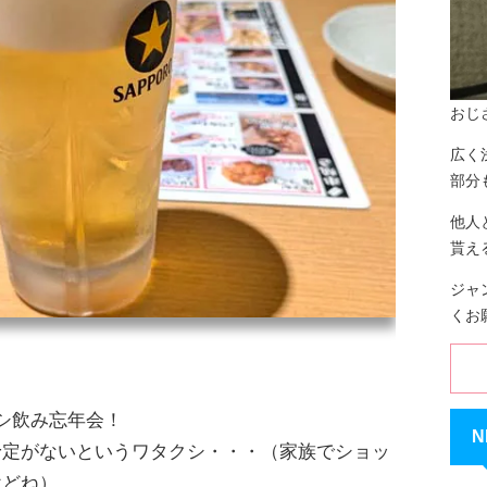
おじ
広く
部分
他人
貰え
ジャ
くお
シ飲み忘年会！
N
予定がないというワタクシ・・・（家族でショッ
けどね）