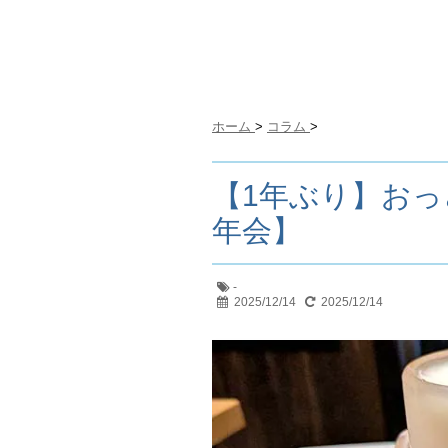
ホーム
>
コラム
>
【1年ぶり】お
年会】
-
2025/12/14
2025/12/14