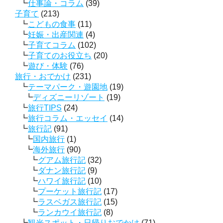
仕事論・コラム
(39)
子育て
(213)
こどもの食事
(11)
妊娠・出産関連
(4)
子育てコラム
(102)
子育てのお役立ち
(20)
遊び・体験
(76)
旅行・おでかけ
(231)
テーマパーク・遊園地
(19)
ディズニーリゾート
(19)
旅行TIPS
(24)
旅行コラム・エッセイ
(14)
旅行記
(91)
国内旅行
(1)
海外旅行
(90)
グアム旅行記
(32)
ダナン旅行記
(9)
ハワイ旅行記
(10)
プーケット旅行記
(17)
ラスベガス旅行記
(15)
ランカウイ旅行記
(8)
観光スポット・日帰りおでかけ
(71)