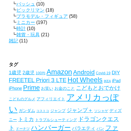
バッシュ
(10)
ビックリマン
(18)
プラモデル・フィギュア
(58)
ミニカー
(197)
時計
(10)
雑貨・玩具
(21)
雑記
(11)
タグ
Amazon
Android
1歳児
2歳児
DIY
Covid-19
100均
Hot Wheels
FREETEL Priori 3 LTE
iPad
IKEA
Prime
こどもとおでかけ
iPhone
お笑い
お金のこと
アメリカっぽ
アフィリエイト
こどものグルメ
い
ジャンプ＋
ガンダム
ディズ
ジャンプ
ソシャゲ
コストコ
ドラゴンクエス
トミカ
ニー
トラブルシューティング
ハンバーガー
ファ
ト
バラエティ
パン
ドーナツ