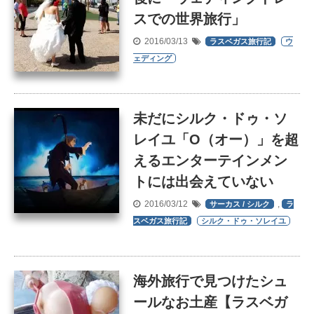
スでの世界旅行」
2016/03/13
ラスベガス旅行記
ウ
ェディング
未だにシルク・ドゥ・ソ
レイユ「O（オー）」を超
えるエンターテインメン
トには出会えていない
2016/03/12
,
サーカス / シルク
ラ
スベガス旅行記
シルク・ドゥ・ソレイユ
海外旅行で見つけたシュ
ールなお土産【ラスベガ