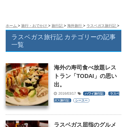
ホーム
>
旅行・おでかけ
>
旅行記
>
海外旅行
>
ラスベガス旅行記
>
ラスベガス旅行記 カテゴリーの記事
一覧
海外の寿司食べ放題レス
トラン「TODAI」の思い
出。
2016/03/17
,
ハワイ旅行記
ラスベ
ガス旅行記
シースー
ラスベガス屈指のグルメ