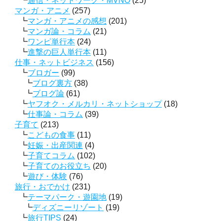
通信・ネットワーク・MVNO
(25)
マンガ・アニメ
(257)
マンガ・アニメの感想
(201)
マンガ論・コラム
(21)
ワンピ単行本
(24)
進撃の巨人単行本
(11)
仕事・ネットビジネス
(156)
ブロガー
(99)
ブログ裏方
(38)
ブログ論
(61)
ヤフオク・メルカリ・ネットショップ
(18)
仕事論・コラム
(39)
子育て
(213)
こどもの食事
(11)
妊娠・出産関連
(4)
子育てコラム
(102)
子育てのお役立ち
(20)
遊び・体験
(76)
旅行・おでかけ
(231)
テーマパーク・遊園地
(19)
ディズニーリゾート
(19)
旅行TIPS
(24)