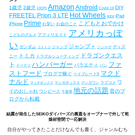
Amazon
Android
1歳児
2歳児
DIY
Covid-19
100均
Hot Wheels
FREETEL Priori 3 LTE
iPad
IKEA
Prime
こどもとおでかけ
iPhone
お笑い
お金のこと
アメリカっぽ
アフィリエイト
こどものグルメ
い
ジャンプ＋
ガンダム
ディズ
ジャンプ
ソシャゲ
コストコ
ドラゴンクエス
トミカ
ニー
トラブルシューティング
ハンバーガー
ファ
ト
バラエティ
パン
ドーナツ
ストフード
マクド
ブログで稼ぐ
ベイブレードX
ナルド
ワ
ラブコメ
マンガボックス
マンガワン
マッチボックス
地元の話題
昔のブ
イのおしゃれ
ワンピース
千葉県
ログから転載
結露が発生したSEIKOダイバーズの裏蓋をオープナーで外して乾
燥材密閉で一応解決
自分がやってきたことだけなんでも書く、ジャンルむち