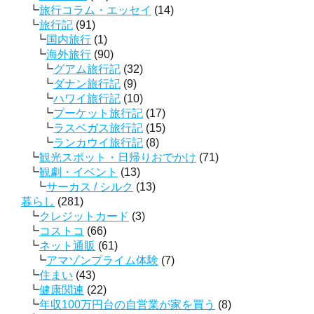
旅行コラム・エッセイ
(14)
旅行記
(91)
国内旅行
(1)
海外旅行
(90)
グアム旅行記
(32)
ダナン旅行記
(9)
ハワイ旅行記
(10)
プーケット旅行記
(17)
ラスベガス旅行記
(15)
ランカウイ旅行記
(8)
観光スポット・日帰りおでかけ
(71)
観劇・イベント
(13)
サーカス / シルク
(13)
暮らし
(281)
クレジットカード
(3)
コストコ
(66)
ネット通販
(61)
アマゾンプライム体験
(7)
住まい
(43)
健康関連
(22)
年収100万円台の自営業が家を買う
(8)