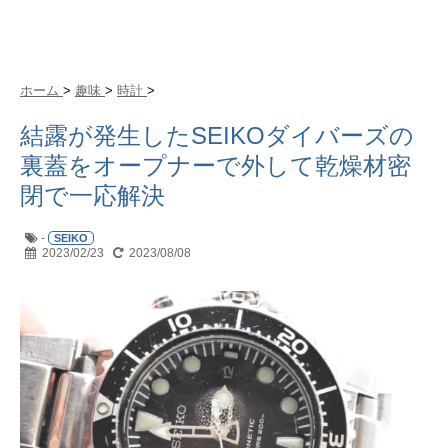
ホーム
>
趣味
>
時計
>
結露が発生したSEIKOダイバーズの
裏蓋をオープナーで外して乾燥材密
閉で一応解決
-
SEIKO
2023/02/23
2023/08/08