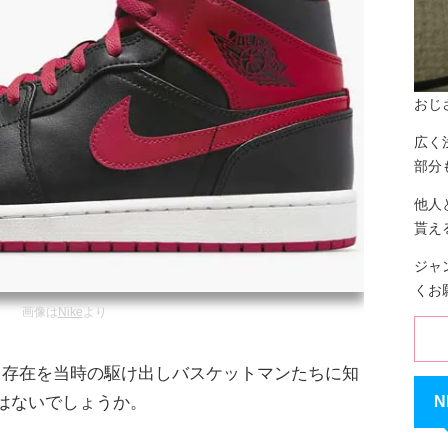
おじ
広く
部分
他人
貰え
ジャ
くお
画像は
Nike
より
う存在を当時の駆け出しバスケットマンたちに知
N
」ではないでしょうか。