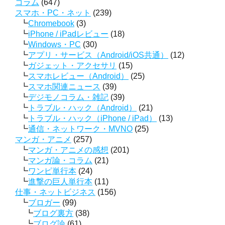
コラム
(647)
スマホ・PC・ネット
(239)
Chromebook
(3)
iPhone / iPadレビュー
(18)
Windows・PC
(30)
アプリ・サービス（Android/iOS共通）
(12)
ガジェット・アクセサリ
(15)
スマホレビュー（Android）
(25)
スマホ関連ニュース
(39)
デジモノコラム・雑記
(39)
トラブル・ハック（Android）
(21)
トラブル・ハック（iPhone / iPad）
(13)
通信・ネットワーク・MVNO
(25)
マンガ・アニメ
(257)
マンガ・アニメの感想
(201)
マンガ論・コラム
(21)
ワンピ単行本
(24)
進撃の巨人単行本
(11)
仕事・ネットビジネス
(156)
ブロガー
(99)
ブログ裏方
(38)
ブログ論
(61)