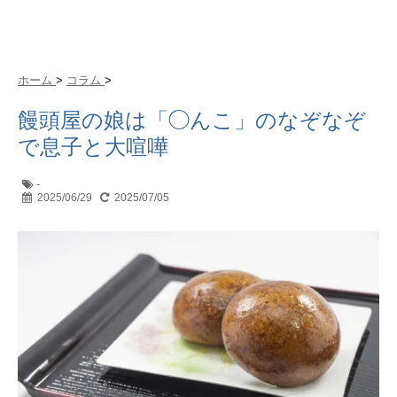
ホーム
>
コラム
>
饅頭屋の娘は「◯んこ」のなぞなぞ
で息子と大喧嘩
-
2025/06/29
2025/07/05