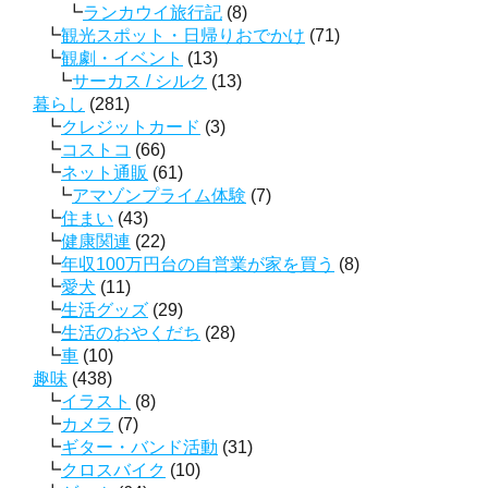
ランカウイ旅行記
(8)
観光スポット・日帰りおでかけ
(71)
観劇・イベント
(13)
サーカス / シルク
(13)
暮らし
(281)
クレジットカード
(3)
コストコ
(66)
ネット通販
(61)
アマゾンプライム体験
(7)
住まい
(43)
健康関連
(22)
年収100万円台の自営業が家を買う
(8)
愛犬
(11)
生活グッズ
(29)
生活のおやくだち
(28)
車
(10)
趣味
(438)
イラスト
(8)
カメラ
(7)
ギター・バンド活動
(31)
クロスバイク
(10)