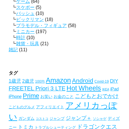
ゲーム
(64)
スケボー
(5)
バッシュ
(10)
ビックリマン
(18)
プラモデル・フィギュア
(58)
ミニカー
(197)
時計
(10)
雑貨・玩具
(21)
雑記
(11)
タグ
Amazon
Android
1歳児
2歳児
DIY
Covid-19
100均
Hot Wheels
FREETEL Priori 3 LTE
iPad
IKEA
Prime
こどもとおでかけ
iPhone
お笑い
お金のこと
アメリカっぽ
アフィリエイト
こどものグルメ
い
ジャンプ＋
ガンダム
ディズ
ジャンプ
ソシャゲ
コストコ
ドラゴンクエス
トミカ
ニー
トラブルシューティング