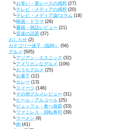
お笑い・賞レースの感想
(27)
テレビ・メディアの感想
(20)
テレビ・メディア論/コラム
(18)
映画・ドラマ
(26)
書籍・雑誌レビュー
(21)
音楽の話題
(37)
おしらせ
(2)
カテゴリー迷子（臨時）
(56)
グルメ
(505)
アジアン・エスニック
(32)
アメリカンなグルメ
(106)
おうちグルメ
(25)
お菓子
(12)
カレー
(13)
スイーツ
(146)
その他グルメレビュー
(31)
ビール・アルコール
(25)
ビュッフェ・食べ放題
(33)
ファミレス・回転寿司
(39)
ラーメン
(9)
肉
(41)