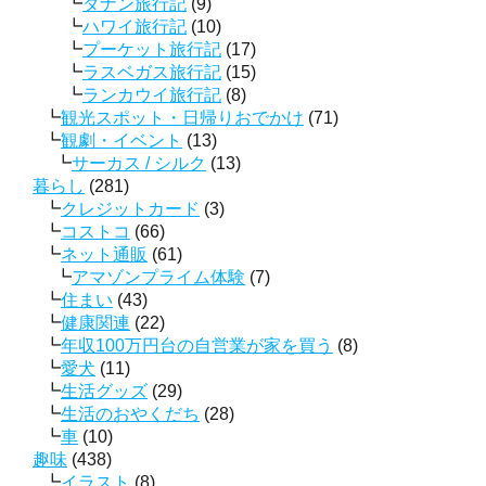
ダナン旅行記
(9)
ハワイ旅行記
(10)
プーケット旅行記
(17)
ラスベガス旅行記
(15)
ランカウイ旅行記
(8)
観光スポット・日帰りおでかけ
(71)
観劇・イベント
(13)
サーカス / シルク
(13)
暮らし
(281)
クレジットカード
(3)
コストコ
(66)
ネット通販
(61)
アマゾンプライム体験
(7)
住まい
(43)
健康関連
(22)
年収100万円台の自営業が家を買う
(8)
愛犬
(11)
生活グッズ
(29)
生活のおやくだち
(28)
車
(10)
趣味
(438)
イラスト
(8)