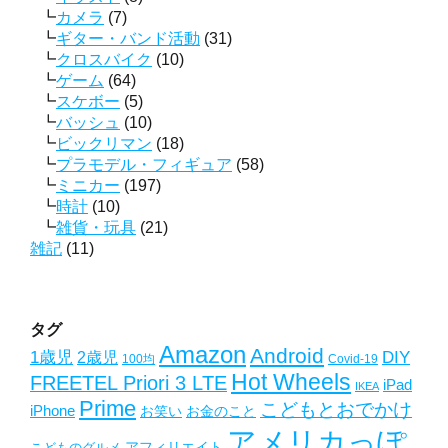
カメラ
(7)
ギター・バンド活動
(31)
クロスバイク
(10)
ゲーム
(64)
スケボー
(5)
バッシュ
(10)
ビックリマン
(18)
プラモデル・フィギュア
(58)
ミニカー
(197)
時計
(10)
雑貨・玩具
(21)
雑記
(11)
タグ
Amazon
Android
1歳児
2歳児
DIY
Covid-19
100均
Hot Wheels
FREETEL Priori 3 LTE
iPad
IKEA
Prime
こどもとおでかけ
iPhone
お笑い
お金のこと
アメリカっぽ
アフィリエイト
こどものグルメ