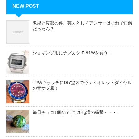
NEW POST
鬼越と渡部の件、芸人としてアンサーはそれで正解
だったん？
ジョギング用にチプカシ F-91Wを買う！
TPWウォッチにDIY塗装でヴァイオレットダイヤル
の青サブ風！
毎日チョコ1個が5年で20kg増の衝撃・・・！