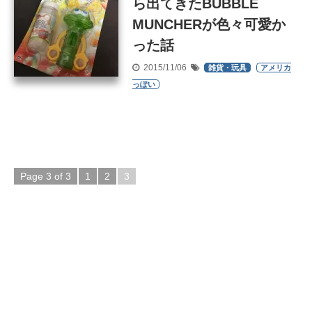
ら出てきたBUBBLE
MUNCHERが色々可愛か
った話
2015/11/06
雑貨・玩具
アメリカ
っぽい
Page 3 of 3
1
2
3