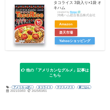
タコライス 3袋入り×1袋 オ
キハム
created by
Rinker
沖縄ハム総合食品株式会社
Amazon
楽天市場
Yahooショッピング
他の「アメリカンなグルメ」記事は
こちら
-
,
,
,
アメリカっぽい
タコライス
テクスメクス
家ごはん
2021/10/03
2025/03/01