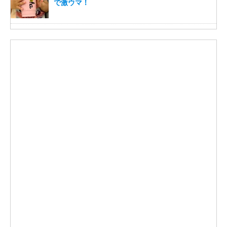
で激ウマ！