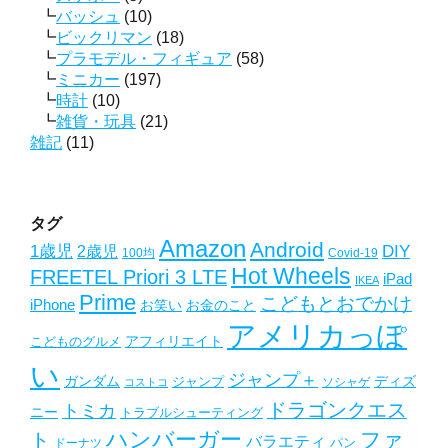
バッシュ
(10)
ビックリマン
(18)
プラモデル・フィギュア
(58)
ミニカー
(197)
時計
(10)
雑貨・玩具
(21)
雑記
(11)
タグ
Amazon
Android
1歳児
2歳児
DIY
Covid-19
100均
Hot Wheels
FREETEL Priori 3 LTE
iPad
IKEA
Prime
こどもとおでかけ
iPhone
お笑い
お金のこと
アメリカっぽ
アフィリエイト
こどものグルメ
い
ジャンプ＋
ガンダム
ディズ
ジャンプ
ソシャゲ
コストコ
ドラゴンクエス
トミカ
ニー
トラブルシューティング
ハンバーガー
ファ
ト
バラエティ
パン
ドーナツ