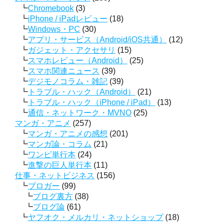
Chromebook
(3)
iPhone / iPadレビュー
(18)
Windows・PC
(30)
アプリ・サービス（Android/iOS共通）
(12)
ガジェット・アクセサリ
(15)
スマホレビュー（Android）
(25)
スマホ関連ニュース
(39)
デジモノコラム・雑記
(39)
トラブル・ハック（Android）
(21)
トラブル・ハック（iPhone / iPad）
(13)
通信・ネットワーク・MVNO
(25)
マンガ・アニメ
(257)
マンガ・アニメの感想
(201)
マンガ論・コラム
(21)
ワンピ単行本
(24)
進撃の巨人単行本
(11)
仕事・ネットビジネス
(156)
ブロガー
(99)
ブログ裏方
(38)
ブログ論
(61)
ヤフオク・メルカリ・ネットショップ
(18)