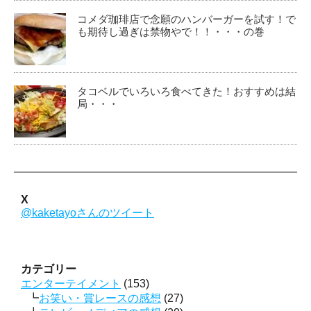
コメダ珈琲店で念願のハンバーガーを試す！で
も期待し過ぎは禁物やで！！・・・の巻
タコベルでいろいろ食べてきた！おすすめは結
局・・・
X
@kaketayoさんのツイート
カテゴリー
エンターテイメント
(153)
お笑い・賞レースの感想
(27)