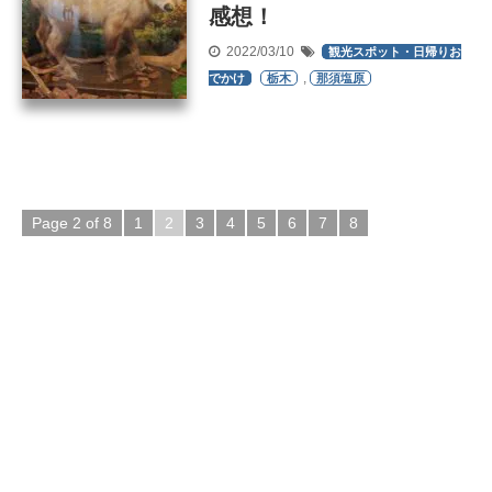
感想！
2022/03/10
観光スポット・日帰りお
,
でかけ
栃木
那須塩原
Page 2 of 8
1
2
3
4
5
6
7
8