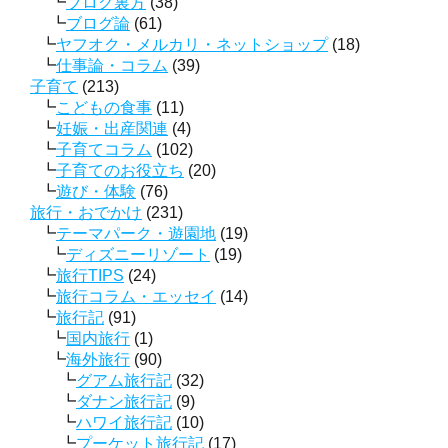
ブログ裏方
(38)
ブログ論
(61)
ヤフオク・メルカリ・ネットショップ
(18)
仕事論・コラム
(39)
子育て
(213)
こどもの食事
(11)
妊娠・出産関連
(4)
子育てコラム
(102)
子育てのお役立ち
(20)
遊び・体験
(76)
旅行・おでかけ
(231)
テーマパーク・遊園地
(19)
ディズニーリゾート
(19)
旅行TIPS
(24)
旅行コラム・エッセイ
(14)
旅行記
(91)
国内旅行
(1)
海外旅行
(90)
グアム旅行記
(32)
ダナン旅行記
(9)
ハワイ旅行記
(10)
プーケット旅行記
(17)