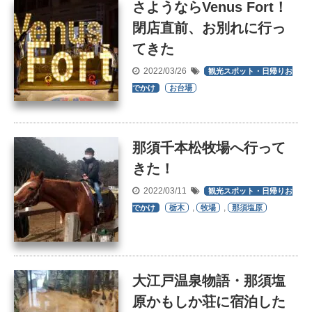
さようならVenus Fort！
閉店直前、お別れに行っ
てきた
2022/03/26
観光スポット・日帰りお
でかけ
お台場
那須千本松牧場へ行って
きた！
2022/03/11
観光スポット・日帰りお
,
,
でかけ
栃木
牧場
那須塩原
大江戸温泉物語・那須塩
原かもしか荘に宿泊した