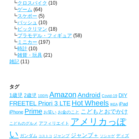
クロスバイク
(10)
ゲーム
(64)
スケボー
(5)
バッシュ
(10)
ビックリマン
(18)
プラモデル・フィギュア
(58)
ミニカー
(197)
時計
(10)
雑貨・玩具
(21)
雑記
(11)
タグ
Amazon
Android
1歳児
2歳児
DIY
Covid-19
100均
Hot Wheels
FREETEL Priori 3 LTE
iPad
IKEA
Prime
こどもとおでかけ
iPhone
お笑い
お金のこと
アメリカっぽ
アフィリエイト
こどものグルメ
い
ジャンプ＋
ガンダム
ディズ
ジャンプ
ソシャゲ
コストコ