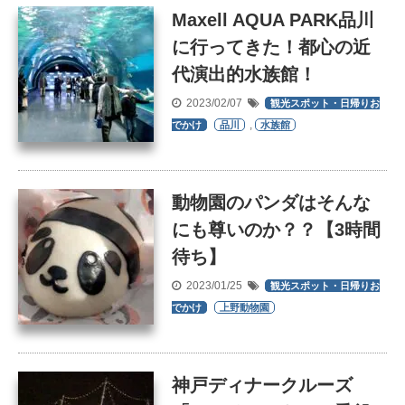
Maxell AQUA PARK品川
に行ってきた！都心の近
代演出的水族館！
2023/02/07
観光スポット・日帰りお
,
でかけ
品川
水族館
動物園のパンダはそんな
にも尊いのか？？【3時間
待ち】
2023/01/25
観光スポット・日帰りお
でかけ
上野動物園
神戸ディナークルーズ