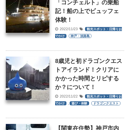
「コンチェルト」の乗船
記！船の上でビュッフェ
体験！
2022/11/23
観光スポット・日帰りお
でかけ
神戸・淡路島
8歳児と初ドラゴンクエス
トアイランド！クリアに
かかった時間とリピする
か？について！
2022/11/22
観光スポット・日帰りお
,
でかけ
遊び・体験
ドラゴンクエスト
【関東在住勢】神戸市内