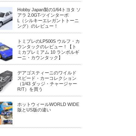
Hobby Japan製の1/64トヨタ ソ
アラ 2.0GT-ツインターボ
L（シルキーエレガントトーニ
ング）のレビュー！
トミプレのLP500S ウルフ・カ
ウンタックのレビュー！【ト
ミカプレミアム 10 ランボルギ
ーニ・カウンタック】
デアゴスティーニのワイルド
スピード・カーコレクション
（1/43 ダッジ・チャージャー
R/T）を買う
ホットウィールWORLD WIDE
版とUS版の違い