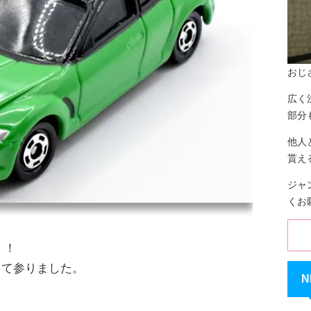
おじ
広く
部分
他人
貰え
ジャ
くお
！！
して参りました。
N