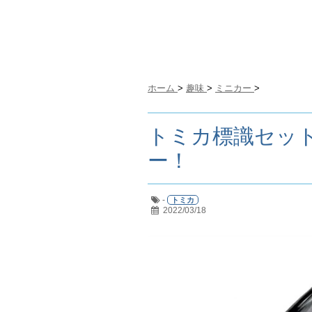
ホーム
>
趣味
>
ミニカー
>
トミカ標識セット 
ー！
-
トミカ
2022/03/18