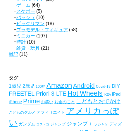
ゲーム
(64)
スケボー
(5)
バッシュ
(10)
ビックリマン
(18)
プラモデル・フィギュア
(58)
ミニカー
(197)
時計
(10)
雑貨・玩具
(21)
雑記
(11)
タグ
Amazon
Android
1歳児
2歳児
DIY
Covid-19
100均
Hot Wheels
FREETEL Priori 3 LTE
iPad
IKEA
Prime
こどもとおでかけ
iPhone
お笑い
お金のこと
アメリカっぽ
アフィリエイト
こどものグルメ
い
ジャンプ＋
ガンダム
ディズ
ジャンプ
ソシャゲ
コストコ