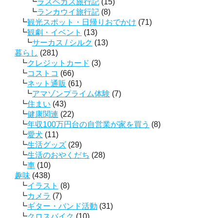
ラスベガス旅行記
(15)
ランカウイ旅行記
(8)
観光スポット・日帰りおでかけ
(71)
観劇・イベント
(13)
サーカス / シルク
(13)
暮らし
(281)
クレジットカード
(3)
コストコ
(66)
ネット通販
(61)
アマゾンプライム体験
(7)
住まい
(43)
健康関連
(22)
年収100万円台の自営業が家を買う
(8)
愛犬
(11)
生活グッズ
(29)
生活のおやくだち
(28)
車
(10)
趣味
(438)
イラスト
(8)
カメラ
(7)
ギター・バンド活動
(31)
クロスバイク
(10)