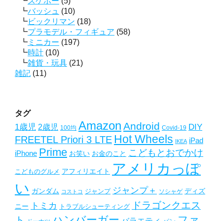
スケボー
(5)
バッシュ
(10)
ビックリマン
(18)
プラモデル・フィギュア
(58)
ミニカー
(197)
時計
(10)
雑貨・玩具
(21)
雑記
(11)
タグ
Amazon
Android
1歳児
2歳児
DIY
Covid-19
100均
Hot Wheels
FREETEL Priori 3 LTE
iPad
IKEA
Prime
こどもとおでかけ
iPhone
お笑い
お金のこと
アメリカっぽ
アフィリエイト
こどものグルメ
い
ジャンプ＋
ガンダム
ディズ
ジャンプ
ソシャゲ
コストコ
ドラゴンクエス
トミカ
ニー
トラブルシューティング
ハンバーガー
ファ
ト
バラエティ