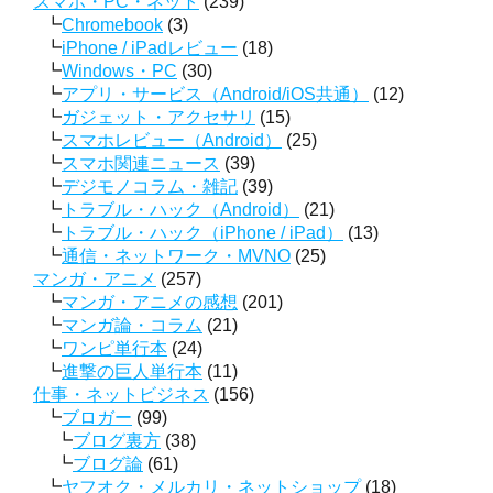
スマホ・PC・ネット
(239)
Chromebook
(3)
iPhone / iPadレビュー
(18)
Windows・PC
(30)
アプリ・サービス（Android/iOS共通）
(12)
ガジェット・アクセサリ
(15)
スマホレビュー（Android）
(25)
スマホ関連ニュース
(39)
デジモノコラム・雑記
(39)
トラブル・ハック（Android）
(21)
トラブル・ハック（iPhone / iPad）
(13)
通信・ネットワーク・MVNO
(25)
マンガ・アニメ
(257)
マンガ・アニメの感想
(201)
マンガ論・コラム
(21)
ワンピ単行本
(24)
進撃の巨人単行本
(11)
仕事・ネットビジネス
(156)
ブロガー
(99)
ブログ裏方
(38)
ブログ論
(61)
ヤフオク・メルカリ・ネットショップ
(18)