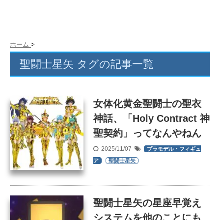
ホーム
>
聖闘士星矢 タグの記事一覧
女体化黄金聖闘士の聖衣
神話、「Holy Contract 神
聖契約」ってなんやねん
2025/11/07
プラモデル・フィギュ
ア
聖闘士星矢
聖闘士星矢の星座早覚え
システムを他のことにも