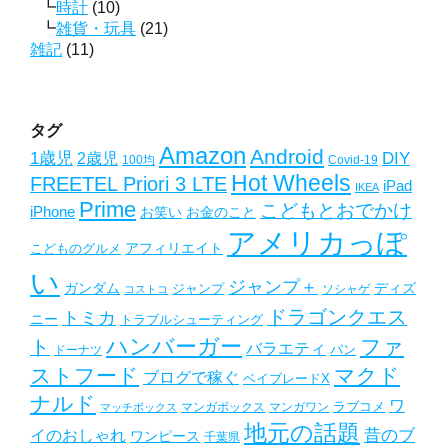
時計
(10)
雑貨・玩具
(21)
雑記
(11)
タグ
Amazon
Android
1歳児
2歳児
DIY
Covid-19
100均
Hot Wheels
FREETEL Priori 3 LTE
iPad
IKEA
Prime
こどもとおでかけ
iPhone
お笑い
お金のこと
アメリカっぽ
アフィリエイト
こどものグルメ
い
ジャンプ＋
ガンダム
ディズ
ジャンプ
ソシャゲ
コストコ
ドラゴンクエス
トミカ
ニー
トラブルシューティング
ハンバーガー
ファ
ト
バラエティ
パン
ドーナツ
ストフード
マクド
ブログで稼ぐ
ベイブレードX
ナルド
ワ
ラブコメ
マンガボックス
マンガワン
マッチボックス
地元の話題
昔のブ
イのおしゃれ
ワンピース
千葉県