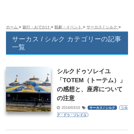
ホーム
>
旅行・おでかけ
>
観劇・イベント
>
サーカス / シルク
>
サーカス / シルク カテゴリーの記事
一覧
シルクドゥソレイユ
「TOTEM（トーテム）」
の感想と、座席について
の注意
2016/03/10
サーカス / シルク
シル
ク・ドゥ・ソレイユ