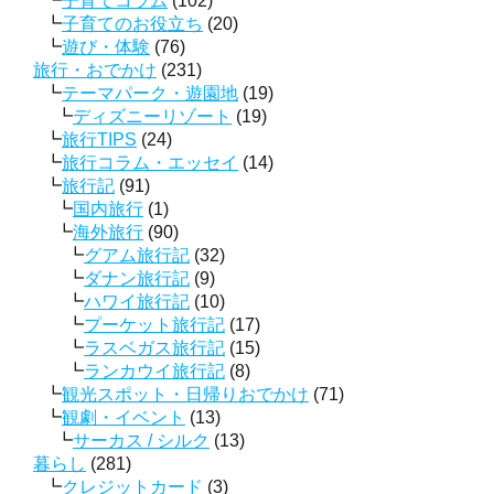
子育てコラム
(102)
子育てのお役立ち
(20)
遊び・体験
(76)
旅行・おでかけ
(231)
テーマパーク・遊園地
(19)
ディズニーリゾート
(19)
旅行TIPS
(24)
旅行コラム・エッセイ
(14)
旅行記
(91)
国内旅行
(1)
海外旅行
(90)
グアム旅行記
(32)
ダナン旅行記
(9)
ハワイ旅行記
(10)
プーケット旅行記
(17)
ラスベガス旅行記
(15)
ランカウイ旅行記
(8)
観光スポット・日帰りおでかけ
(71)
観劇・イベント
(13)
サーカス / シルク
(13)
暮らし
(281)
クレジットカード
(3)