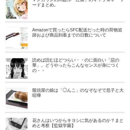
ードまとめ。
Amazonで買ったらSFC配送だった時の荷物追
跡および商品到着までの日数について
読めば読むほどつらい・・のに面白い「惡の
華」。どうやったらこんなセンスが身につく
の・・
饅頭屋の娘は「◯んこ」のなぞなぞで息子と大
喧嘩
花さんはいつからキヨシに気があるのか？まと
めと考察【監獄学園】