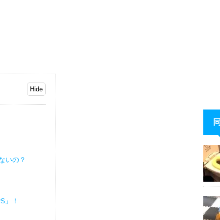
ないの？
S」！