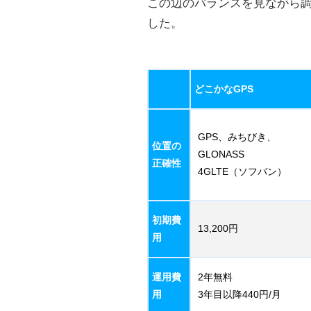
この辺のバランスを見ながら調
した。
どこかなGPS
GPS、みちびき、
位置の
GLONASS
正確性
4GLTE（ソフバン）
初期費
13,200円
用
運用費
2年無料
用
3年目以降440円/月