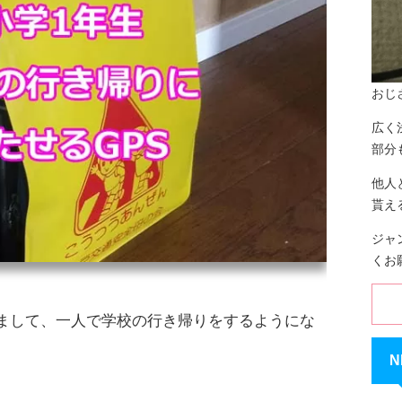
おじ
広く
部分
他人
貰え
ジャ
くお
まして、一人で学校の行き帰りをするようにな
N