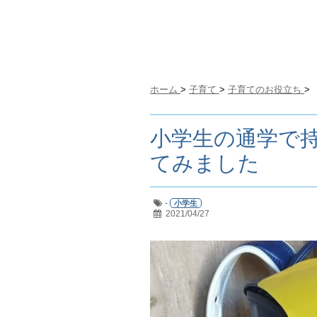
ホーム
>
子育て
>
子育てのお役立ち
>
小学生の通学で持
てみました
-
小学生
2021/04/27