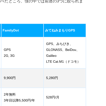
べたところ、僕の中では前述の3つに絞られま
FamilyDot
みてねみまもりGPS
GPS、みちびき、
GPS
GLONASS、BeiDou、
2G, 3G
Galileo
LTE Cat.M1（ドコモ）
9,900円
5,280円
2年無料
528円/月
3年目以降5,500円/年