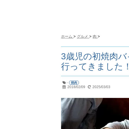
ホーム
>
グルメ
>
肉
>
3歳児の初焼肉
行ってきました
-
焼肉
2018/02/09
2025/03/03