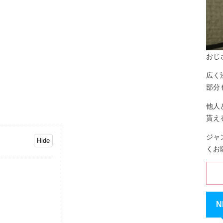
おじ
広く
部分
他人
貰え
ジャ
くお
N