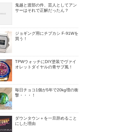
鬼越と渡部の件、芸人としてアン
サーはそれで正解だったん？
ジョギング用にチプカシ F-91Wを
買う！
TPWウォッチにDIY塗装でヴァイ
オレットダイヤルの青サブ風！
毎日チョコ1個が5年で20kg増の衝
撃・・・！
ダウンタウン＋を一旦辞めること
にした理由