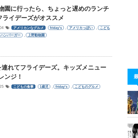
物園に行ったら、ちょっと遅めのランチ
Iフライデーズがオススメ
/04
,
,
アメリカンなグルメ
friday's
アメリカっぽい
こども
,
ハンバーガー
上野動物園
を連れてフライデーズ。キッズメニュー
レンジ！
/25
,
,
こどもの食事
1歳児
friday's
こどものグルメ