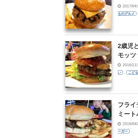
2017/04
ものグルメ
2歳児
モッツ
2016/11
,
い
こど
フライ
ミート
2016/04
ーガー