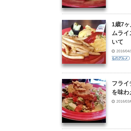
1歳7
ムライ
いて
2016/04
ものグルメ
フライ
を味わ
2016/03