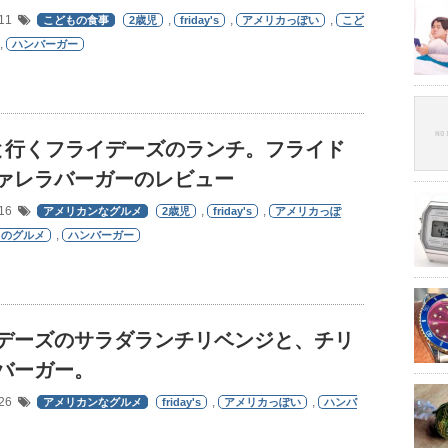
/11
,
,
,
こどもの食事
2歳児
friday's
アメリカっぽい
こど
,
ハンバーガー
と行くフライデーズのランチ。フライド
ァレラバーガーのレビュー
/16
,
,
アメリカンなグルメ
2歳児
friday's
アメリカっぽ
,
ものグルメ
ハンバーガー
デーズのサラダランチリベンジと、チリ
バーガー。
/26
,
,
アメリカンなグルメ
friday's
アメリカっぽい
ハンバ