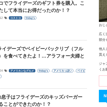
コでフライデーズのギフト券を購入。こ
たして本当にお得だったのか！？
/12
コストコ
friday's
おじ
広く
部分
フライデーズでベイビーバックリブ（フル
他人
貰え
）を食べてきたよ！…アラフォー夫婦と
ジャ
くお
/24
,
,
アメリカンなグルメ
friday's
アメリカっぽい
ベイビ
N
の息子はフライデーズのキッズバーガー
ることができたのか！？