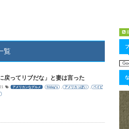
事一覧
に戻ってリブだな」と妻は言った
/21
,
,
アメリカンなグルメ
friday's
アメリカっぽい
ベイビ