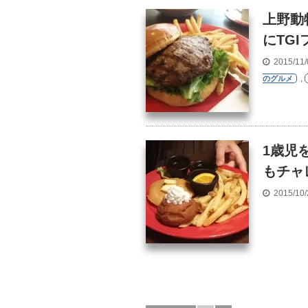
上野動
にTG
2015/11
,
のグルメ
1歳児
もチャ
2015/10