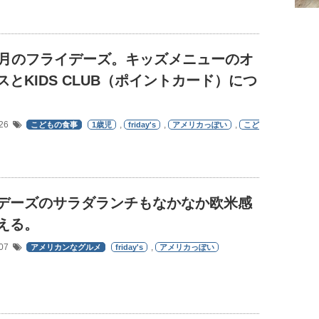
ヶ月のフライデーズ。キッズメニューのオ
スとKIDS CLUB（ポイントカード）につ
/26
,
,
,
こどもの食事
1歳児
friday's
アメリカっぽい
こど
デーズのサラダランチもなかなか欧米感
える。
/07
,
アメリカンなグルメ
friday's
アメリカっぽい