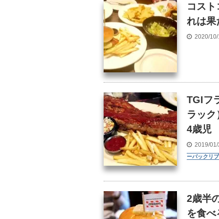
コスト
れは果
2020/10
TGI
ラック
4歳児
2019/01
ーバックリブ
2歳半
を食べ