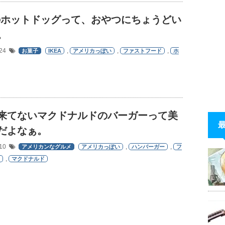
Aのホットドッグって、おやつにちょうどい
。
/24
,
,
,
お菓子
IKEA
アメリカっぽい
ファストフード
ホ
来てないマクドナルドのバーガーって美
だよなぁ。
/10
,
,
アメリカンなグルメ
アメリカっぽい
ハンバーガー
フ
,
マクドナルド