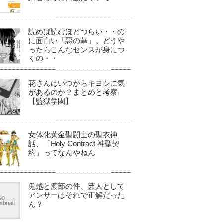
読めば読むほどつらい・・の
に面白い「惡の華」。どうや
ったらこんなセンスが身につ
くの・・
花さんはいつからキヨシに気
があるのか？まとめと考察
【監獄学園】
女体化黄金聖闘士の聖衣神
話、「Holy Contract 神聖契
約」ってなんやねん
鬼越と渡部の件、芸人として
アンサーはそれで正解だった
ん？