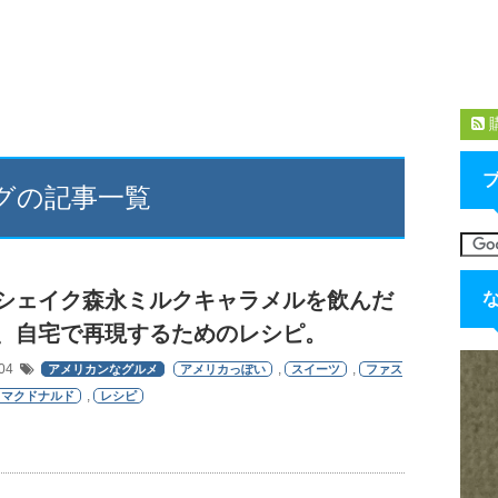
グの記事一覧
シェイク森永ミルクキャラメルを飲んだ
、自宅で再現するためのレシピ。
/04
,
,
アメリカンなグルメ
アメリカっぽい
スイーツ
ファス
,
マクドナルド
レシピ