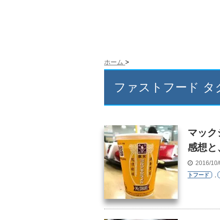
ホーム
>
ファストフード タ
マック
感想と
2016/10
,
トフード