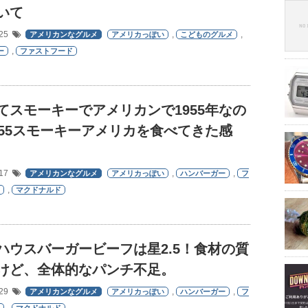
いて
/25
,
,
アメリカンなグルメ
アメリカっぽい
こどものグルメ
,
ー
ファストフード
てスモーキーでアメリカンで1955年なの
955スモーキーアメリカを食べてきた感
/17
,
,
アメリカンなグルメ
アメリカっぽい
ハンバーガー
フ
,
マクドナルド
ハウスバーガービーフは星2.5！食材の質
けど、全体的なパンチ不足。
/29
,
,
アメリカンなグルメ
アメリカっぽい
ハンバーガー
フ