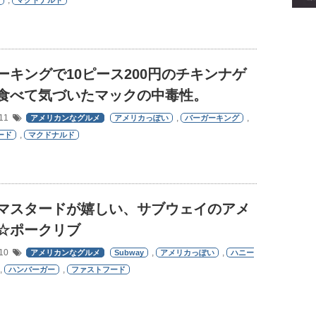
,
マクドナルド
ーキングで10ピース200円のチキンナゲ
食べて気づいたマックの中毒性。
/11
,
,
アメリカンなグルメ
アメリカっぽい
バーガーキング
,
ード
マクドナルド
マスタードが嬉しい、サブウェイのアメ
☆ポークリブ
/10
,
,
アメリカンなグルメ
Subway
アメリカっぽい
ハニー
,
,
ハンバーガー
ファストフード