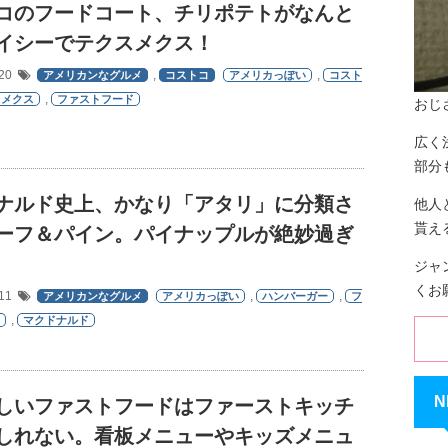
コのフードコート、チリポテトがなんと
イシーでテクスメクス！
/20
,
,
アメリカンなグルメ
コストコ
アメリカっぽい
コスト
,
スメクス
ファストフード
おじ
広く
部分
ナルド史上、かなり「アタリ」に分類さ
他人
貰え
ーフ＆パイン。パイナップルが絶妙過ぎ
ジャ
くお
/11
,
,
アメリカンなグルメ
アメリカっぽい
ハンバーガー
フ
,
マクドナルド
N
しいファストフードはファーストキッチ
しれない。看板メニューやキッズメニュ