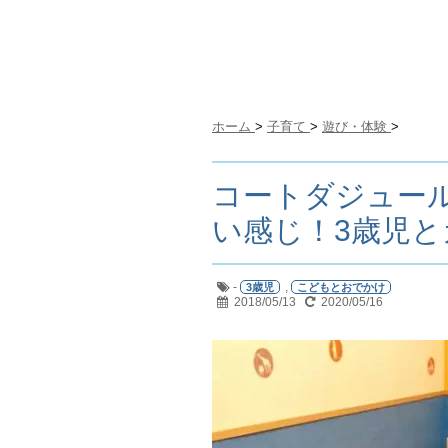
ホーム
>
子育て
>
遊び・体験
>
コートダジュー
い感じ！3歳児
-
,
3歳児
こどもとおでかけ
2018/05/13
2020/05/16